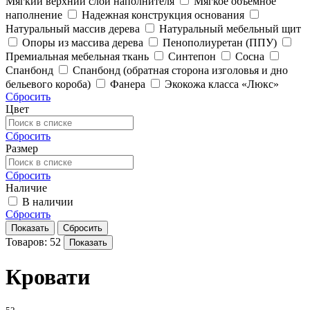
Мягкий верхний слой наполнителя
Мягкое объемное
наполнение
Надежная конструкция основания
Натуральный массив дерева
Натуральный мебельный щит
Опоры из массива дерева
Пенополиуретан (ППУ)
Премиальная мебельная ткань
Синтепон
Сосна
Спанбонд
Спанбонд (обратная сторона изголовья и дно
бельевого короба)
Фанера
Экокожа класса «Люкс»
Сбросить
Цвет
Сбросить
Размер
Сбросить
Наличие
В наличии
Сбросить
Показать
Сбросить
Товаров: 52
Показать
Кровати