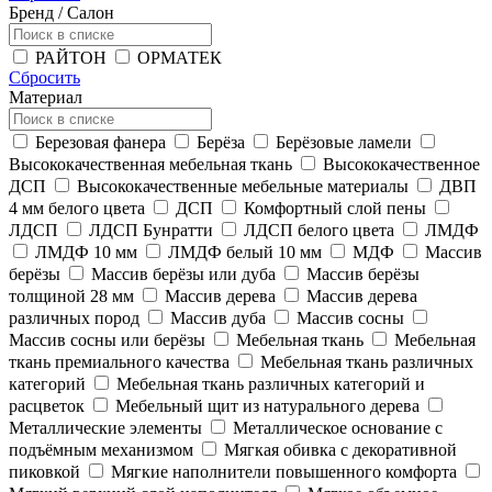
Бренд / Салон
РАЙТОН
ОРМАТЕК
Сбросить
Материал
Березовая фанера
Берёза
Берёзовые ламели
Высококачественная мебельная ткань
Высококачественное
ДСП
Высококачественные мебельные материалы
ДВП
4 мм белого цвета
ДСП
Комфортный слой пены
ЛДСП
ЛДСП Бунратти
ЛДСП белого цвета
ЛМДФ
ЛМДФ 10 мм
ЛМДФ белый 10 мм
МДФ
Массив
берёзы
Массив берёзы или дуба
Массив берёзы
толщиной 28 мм
Массив дерева
Массив дерева
различных пород
Массив дуба
Массив сосны
Массив сосны или берёзы
Мебельная ткань
Мебельная
ткань премиального качества
Мебельная ткань различных
категорий
Мебельная ткань различных категорий и
расцветок
Мебельный щит из натурального дерева
Металлические элементы
Металлическое основание с
подъёмным механизмом
Мягкая обивка с декоративной
пиковкой
Мягкие наполнители повышенного комфорта