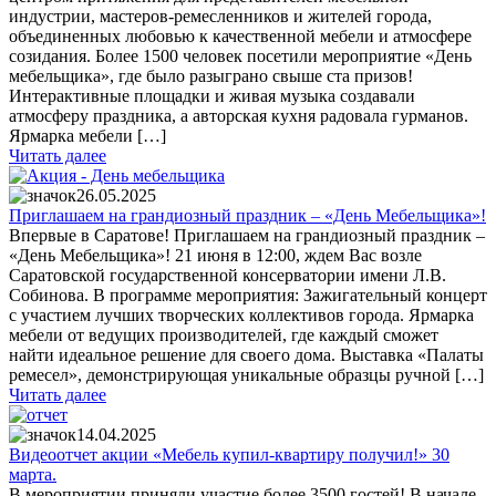
индустрии, мастеров-ремесленников и жителей города,
объединенных любовью к качественной мебели и атмосфере
созидания. Более 1500 человек посетили мероприятие «День
мебельщика», где было разыграно свыше ста призов!
Интерактивные площадки и живая музыка создавали
атмосферу праздника, а авторская кухня радовала гурманов.
Ярмарка мебели […]
Читать далее
26.05.2025
Приглашаем на грандиозный праздник – «День Мебельщика»!
Впервые в Саратове! Приглашаем на грандиозный праздник –
«День Мебельщика»! 21 июня в 12:00, ждем Вас возле
Саратовской государственной консерватории имени Л.В.
Собинова. В программе мероприятия: Зажигательный концерт
с участием лучших творческих коллективов города. Ярмарка
мебели от ведущих производителей, где каждый сможет
найти идеальное решение для своего дома. Выставка «Палаты
ремесел», демонстрирующая уникальные образцы ручной […]
Читать далее
14.04.2025
Видеоотчет акции «Мебель купил-квартиру получил!» 30
марта.
В мероприятии приняли участие более 3500 гостей! В начале