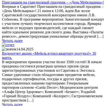
Приглашаем на грандиозный праздник – «День Мебельщика»!
Впервые в Саратове! Приглашаем на грандиозный праздник –
«День Мебельщика»! 21 июня в 12:00, ждем Вас возле
Саратовской государственной консерватории имени Л.В.
Собинова. В программе мероприятия: Зажигательный концерт
с участием лучших творческих коллективов города. Ярмарка
мебели от ведущих производителей, где каждый сможет
найти идеальное решение для своего дома. Выставка «Палаты
ремесел», демонстрирующая уникальные образцы ручной […]
Читать далее
14.04.2025
Видеоотчет акции «Мебель купил-квартиру получил!» 30
марта.
В мероприятии приняли участие более 3500 гостей! В начале
праздника состоялся розыгрыш ценных призов среди
зарегистрированных участников из Саратова и Энгельса.
Самые удачливые стали обладателями предметов мебели,
подарочных сертификатов, посуды и других призов,
предоставленных нашими партнерами: Генеральным
партнером салоном «Garda Decor»; Медицинским центром
«Альфа Центр Здоровье»; Компанией «Безант»; Усадьбой
«Горный Воздух»; Компанией «Колорит»; Гастрономическим
пространством […]
Читать далее