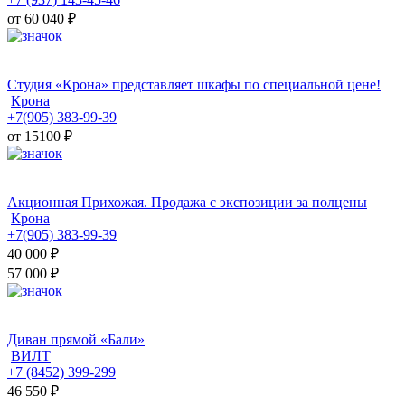
от 60 040
₽
Студия «Крона» представляет шкафы по специальной цене!
Крона
+7(905) 383-99-39
от 15100
₽
Акционная Прихожая. Продажа с экспозиции за полцены
Крона
+7(905) 383-99-39
40 000
₽
57 000 ₽
Диван прямой «Бали»
ВИЛТ
+7 (8452) 399-299
46 550
₽