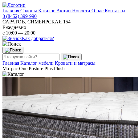
Главная
Салоны
Каталог
Акции
Новости
О нас
Контакты
8 (8452) 399-990
САРАТОВ, СИМБИРСКАЯ 154
Ежедневно
с 10:00 — 20:00
Как добраться?
Главная
Каталог мебели
Кровати и матрасы
Матрас One Posture Plus Plush