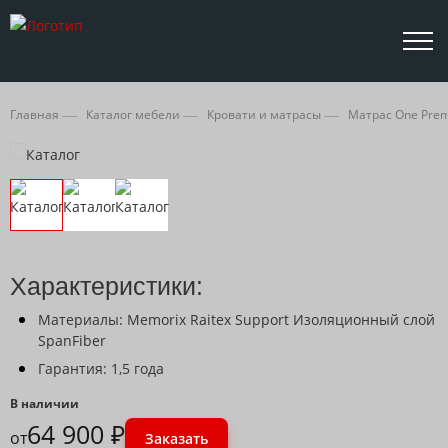
Главная
Каталог мебели
Кровати и матрасы
Матрас One Pre
Характеристики:
Материалы: Memorix Raitex Support Изоляционный слой
SpanFiber
Гарантия: 1,5 года
В наличии
64 900 ₽
от
Заказать