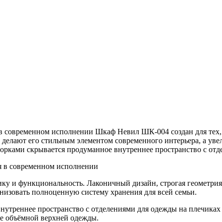
современном исполнении Шкаф Невил ШК-004 создан для тех, к
 делают его стильным элементом современного интерьера, а ув
ворками скрывается продуманное внутреннее пространство с от
я в современном исполнении
етику и функциональность. Лаконичный дизайн, строгая геометр
анизовать полноценную систему хранения для всей семьи.
утреннее пространство с отделениями для одежды на плечиках и
же объёмной верхней одежды.