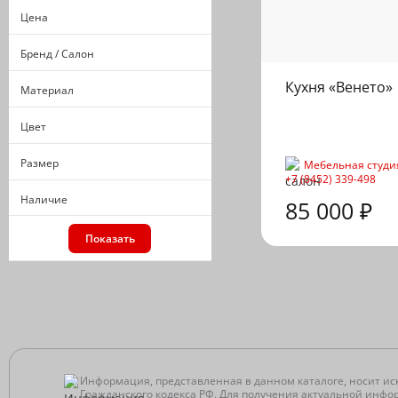
Цена
Бренд / Салон
Кухня «Венето»
Материал
Цвет
Размер
Мебельная студи
+7 (8452) 339-498
Наличие
85 000 ₽
Показать
Информация, представленная в данном каталоге, носит ис
Гражданского кодекса РФ. Для получения актуальной инфо