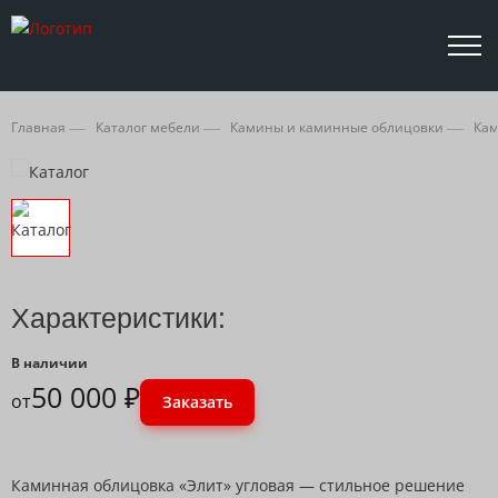
Главная
Каталог мебели
Камины и каминные облицовки
Кам
Характеристики:
В наличии
50 000 ₽
от
Заказать
Каминная облицовка «Элит» угловая — стильное решение