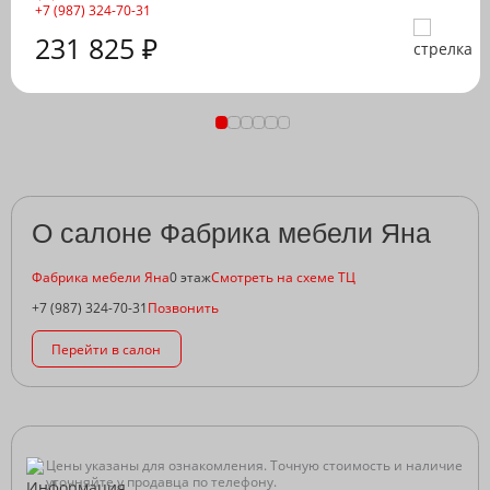
+7 (987) 324-70-31
231 825 ₽
О салоне Фабрика мебели Яна
Фабрика мебели Яна
0 этаж
Смотреть на схеме ТЦ
+7 (987) 324-70-31
Позвонить
Перейти в салон
Цены указаны для ознакомления. Точную стоимость и наличие
уточняйте у продавца по телефону.